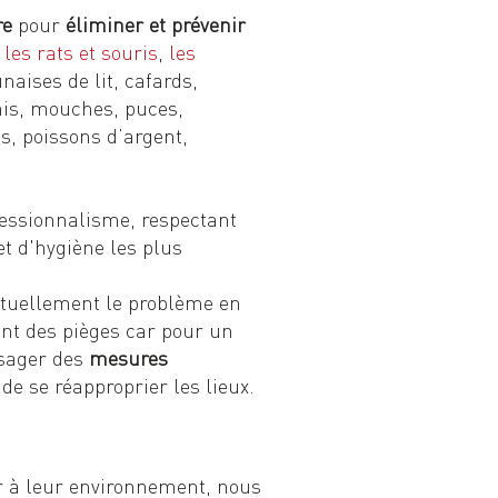
re
pour
éliminer et prévenir
e
les rats et souris
,
les
naises de lit, cafards,
mis, mouches, puces,
s, poissons d’argent,
fessionnalisme, respectant
t d'hygiène les plus
ctuellement le problème en
ant des pièges car pour un
visager des
mesures
de se réapproprier les lieux.
er à leur environnement, nous