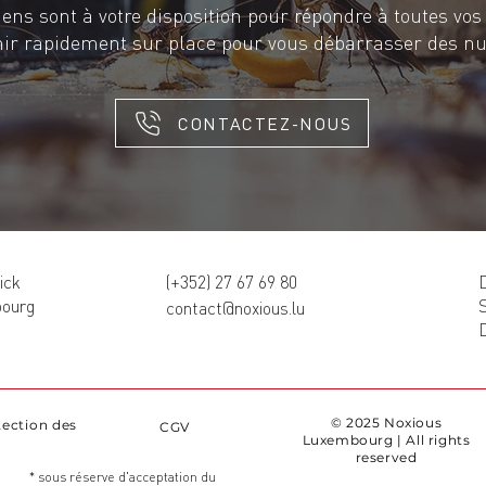
ens sont à votre disposition pour répondre à toutes vos
nir rapidement sur place pour vous débarrasser des nui
CONTACTEZ-NOUS
ick
(+352) 27 67 69 80
D
bourg
contact@noxious.lu
© 2025 Noxious
tection des
CGV
Luxembourg | All rights
reserved
* sous réserve d'acceptation du