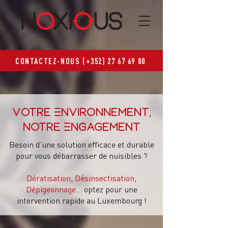
CONTACTEZ-NOUS (+352) 27 67 69 80
Votre Environnement,
Notre Engagement
Besoin d’une solution efficace et durable
pour vous débarrasser de nuisibles ?
Dératisation
,
Désinsectisation
,
Dépigeonnage
… optez pour une
intervention rapide au Luxembourg !